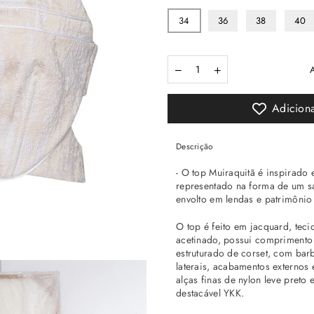
34
36
38
40
Quantidade
Adiciona
Descrição
- O top Muiraquitã é inspirado
representado na forma de um s
envolto em lendas e patrimônio
O top é feito em jacquard, tecid
acetinado, possui
comprimento 
estruturado de corset, com barb
laterais, acabamentos externos
alças finas de nylon leve preto
destacável YKK.