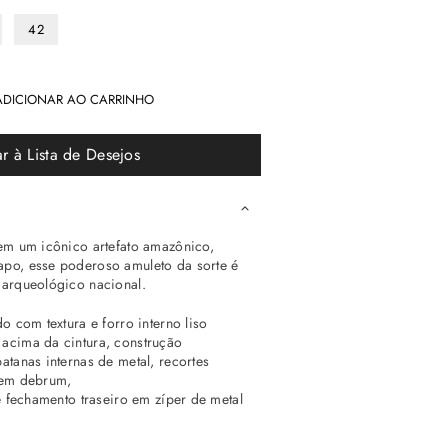
42
ADICIONAR AO CARRINHO
r à Lista de Desejos
 em um icônico artefato amazônico,
apo, esse poderoso amuleto da sorte é
 arqueológico nacional.
o com textura e forro interno liso
acima da cintura,
construção
atanas internas de metal, recortes
 em debrum,
 e fechamento traseiro em zíper de metal