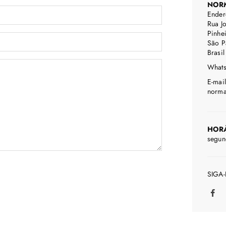
NOR
Ender
Rua J
Pinhe
São P
Brasil
Whats
E-mail
norm
HOR
segun
SIGA
Fac