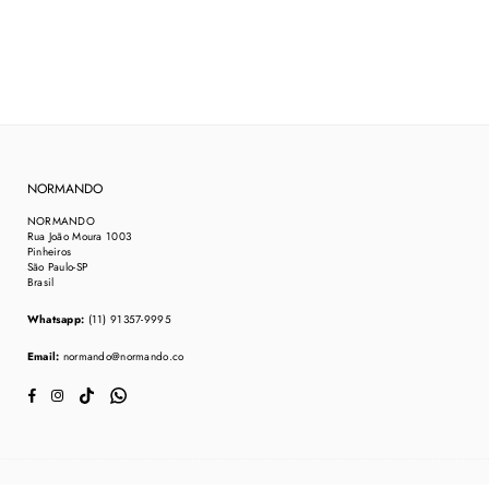
NORMANDO
NORMANDO
Rua João Moura 1003
Pinheiros
São Paulo-SP
Brasil
Whatsapp:
(11) 91357-9995
Email:
normando@normando.co
TikTok
Whatsapp
Facebook
Instagram