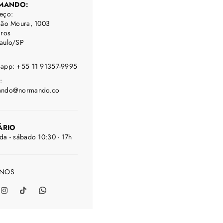
MANDO:
eço:
oão Moura, 1003
iros
aulo/SP
app: +55 11 91357-9995
:
ando@normando.co
ÁRIO
da - sábado 10:30 - 17h
-NOS
ebook
Instagram
TikTok
Whatsapp