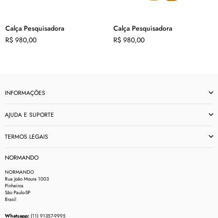
Calça Pesquisadora
Calça Pesquisadora
Preço
Preço
R$ 980,00
R$ 980,00
normal
normal
INFORMAÇÕES
AJUDA E SUPORTE
TERMOS LEGAIS
NORMANDO
NORMANDO
Rua João Moura 1003
Pinheiros
São Paulo-SP
Brasil
Whatsapp:
(11) 91357-9995