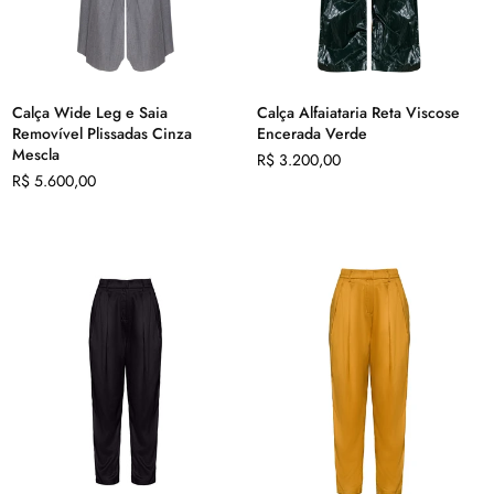
Calça Wide Leg e Saia
Calça Alfaiataria Reta Viscose
Removível Plissadas Cinza
Encerada Verde
Mescla
Preço
R$ 3.200,00
Preço
normal
R$ 5.600,00
normal