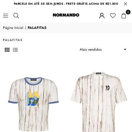
PARCELE EM ATÉ 5X SEM JUROS - FRETE GRÁTIS ACIMA DE R$1.500
0
NORMANDO
Página Inicial
|
PALAFITAS
PALAFITAS
Ordenar