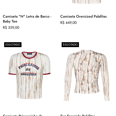
Camiseta "N" Letra de Barco -
Camiseta Oversized Palafitas
Baby Tee
Preço
R$ 449,00
Preço
normal
R$ 359,00
normal
ESGOTADO
ESGOTADO
Camiseta Princesinha da
Top Franzido Palafitas