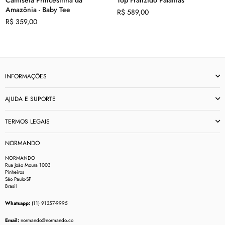
Amazônia - Baby Tee
Preço
R$ 589,00
Preço
normal
R$ 359,00
normal
INFORMAÇÕES
AJUDA E SUPORTE
TERMOS LEGAIS
NORMANDO
NORMANDO
Rua João Moura 1003
Pinheiros
São Paulo-SP
Brasil
Whatsapp:
(11) 91357-9995
Email:
normando@normando.co