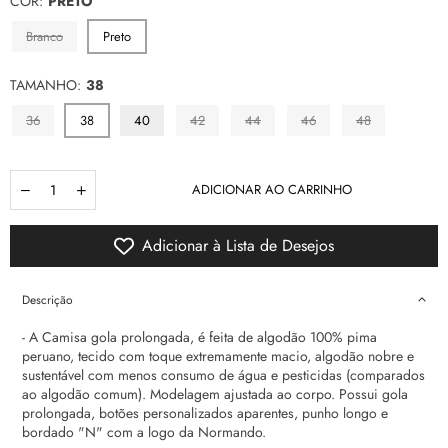
COR:
PRETO
Branco
Preto
TAMANHO:
38
36
38
40
42
44
46
48
Quantidade
ADICIONAR AO CARRINHO
Adicionar à Lista de Desejos
Descrição
- A Camisa gola prolongada, é feita de algodão 100% pima
peruano, tecido com toque extremamente macio, algodão nobre e
sustentável com menos consumo de água e pesticidas (comparados
ao algodão comum). Modelagem ajustada ao corpo.
Possui gola
prolongada, botões personalizados aparentes, punho longo e
bordado "N" com a logo da Normando.