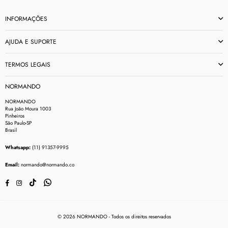
INFORMAÇÕES
AJUDA E SUPORTE
TERMOS LEGAIS
NORMANDO
NORMANDO
Rua João Moura 1003
Pinheiros
São Paulo-SP
Brasil
Whatsapp:
(11) 91357-9995
Email:
normando@normando.co
TikTok
Whatsapp
Facebook
Instagram
© 2026 NORMANDO - Todos os direitos reservados