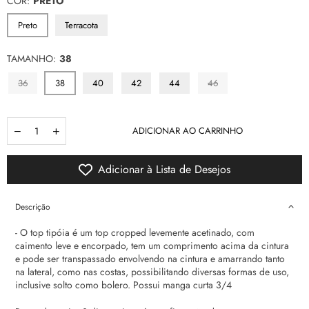
COR:
PRETO
Preto
Terracota
TAMANHO:
38
36
38
40
42
44
46
Quantidade
ADICIONAR AO CARRINHO
Adicionar à Lista de Desejos
Descrição
- O top tipóia é um top cropped levemente acetinado, com
caimento leve e encorpado, tem um comprimento acima da cintura
e pode ser transpassado
envolvendo na cintura e amarrando tanto
na lateral, como nas costas, possibilitando diversas formas de uso,
inclusive solto como bolero. Possui manga curta 3/4