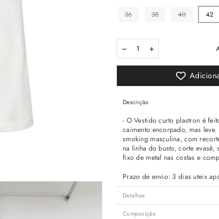
36
38
40
42
Quantidade
Adiciona
Descrição
- O Vestido curto plastron é f
caimento encorpado, mas leve. 
smoking masculina, com recor
na linha do busto, corte evasê,
fixo de metal nas costas e com
Prazo de envio: 3 dias uteis 
Detalhes
Composição