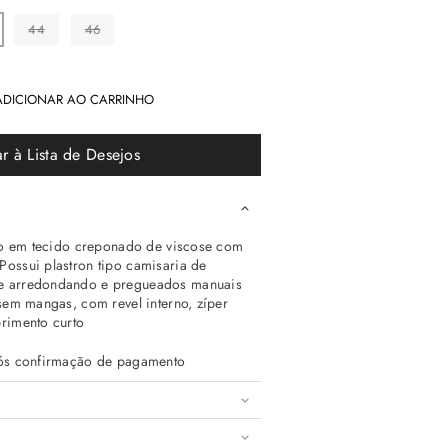
44
46
ADICIONAR AO CARRINHO
r à Lista de Desejos
eito em tecido creponado de viscose com
Possui plastron tipo camisaria de
te arredondando e pregueados manuais
 sem mangas, com revel interno, zíper
primento curto
após confirmação de pagamento