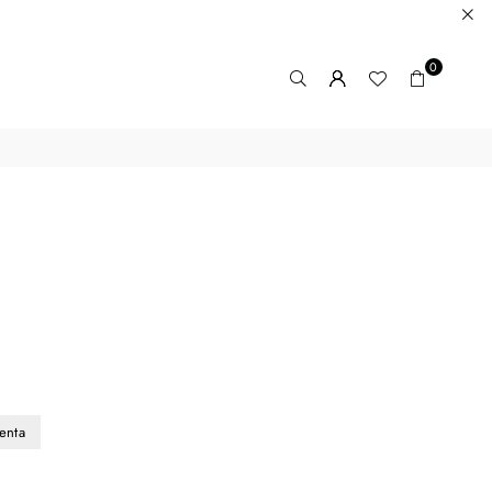
0
enta