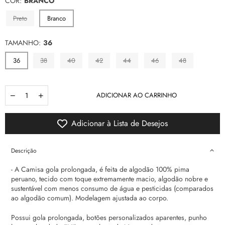
COR:
BRANCO
Preto
Branco
TAMANHO:
36
36
38
40
42
44
46
48
Quantidade
ADICIONAR AO CARRINHO
Adicionar à Lista de Desejos
Descrição
- A Camisa gola prolongada, é feita de algodão 100% pima
peruano, tecido com toque extremamente macio, algodão nobre e
sustentável com menos consumo de água e pesticidas (comparados
ao algodão comum). Modelagem ajustada ao corpo.
Possui gola prolongada, botões personalizados aparentes, punho