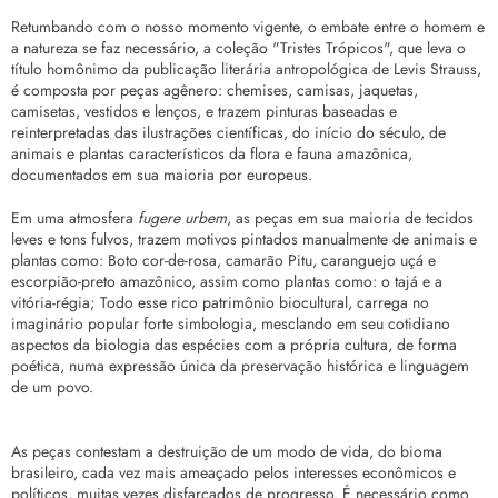
Retumbando com o nosso momento vigente, o embate entre o homem e
a natureza se faz necessário, a coleção "Tristes Trópicos", que leva o
título homônimo da publicação literária antropológica de Levis Strauss,
é composta por peças agênero: chemises, camisas, jaquetas,
camisetas, vestidos e lenços, e trazem pinturas baseadas e
reinterpretadas das ilustrações científicas, do início do século, de
animais e plantas característicos da flora e fauna amazônica,
documentados em sua maioria por europeus.
Em uma atmosfera
fugere urbem
, as peças em sua maioria de tecidos
leves e tons fulvos, trazem motivos pintados manualmente de animais e
plantas como: Boto cor-de-rosa, camarão Pitu, caranguejo uçá e
escorpião-preto amazônico, assim como plantas como: o tajá e a
vitória-régia; Todo esse rico patrimônio biocultural, carrega no
imaginário popular forte simbologia, mesclando em seu cotidiano
aspectos da biologia das espécies com a própria cultura, de forma
poética, numa expressão única da preservação histórica e linguagem
de um povo.
As peças contestam a destruição de um modo de vida, do bioma
brasileiro, cada vez mais ameaçado pelos interesses econômicos e
políticos, muitas vezes disfarçados de progresso. É necessário como