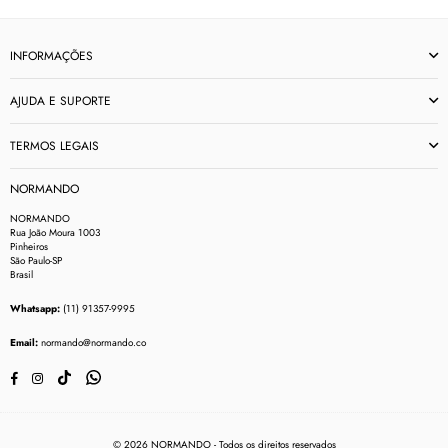
INFORMAÇÕES
AJUDA E SUPORTE
TERMOS LEGAIS
NORMANDO
NORMANDO
Rua João Moura 1003
Pinheiros
São Paulo-SP
Brasil
Whatsapp:
(11) 91357-9995
Email:
normando@normando.co
TikTok
Whatsapp
Facebook
Instagram
© 2026 NORMANDO - Todos os direitos reservados